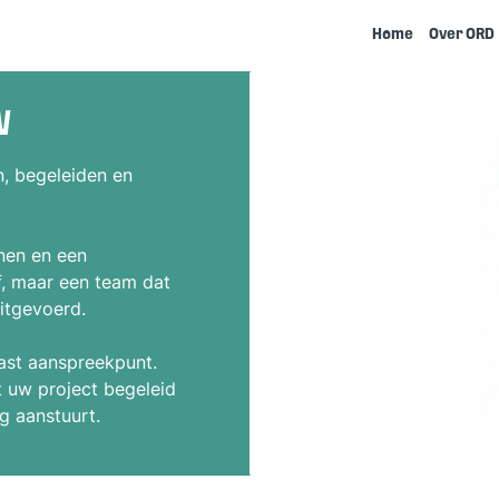
Home
Over ORD
W
n, begeleiden en
nen en een
f, maar een team dat
itgevoerd.
ast aanspreekpunt.
t uw project begeleid
g aanstuurt.