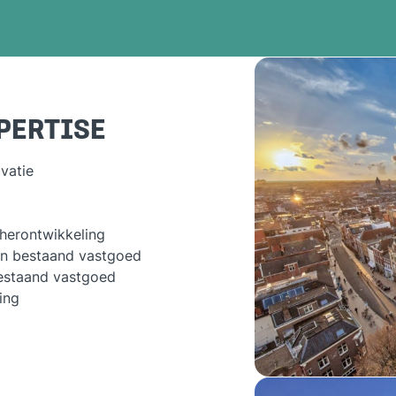
PERTISE
vatie
 herontwikkeling
an bestaand vastgoed
estaand vastgoed
ing