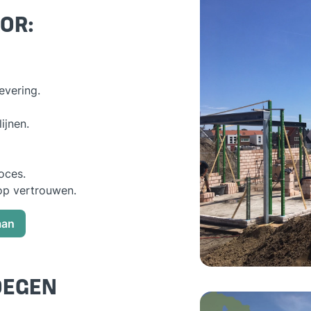
OR:
evering.
ijnen.
oces.
op vertrouwen.
aan
OEGEN