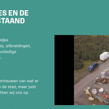
S EN DE
STAAND
lijke
s, uitbreidingen,
volledige
.
vernieuwen van wat er
 de stad, maar juist
ten wij ons op